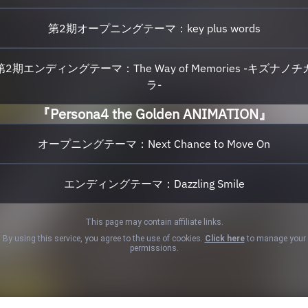
第2期オープニングテーマ：key plus words
第2期エンディングテーマ：The Way of Memories -キズナノチ
ラ-
『Persona4 the Golden ANIMATION』
オープニングテーマ：Next Chance to Move On
エンディングテーマ：Dazzling Smile
This page may contain affiliate links.
By using this service, you agree to the use of cookies.
Click here
to manage your
permissions.